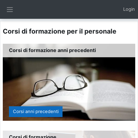
Vai al contenuto principale
Login
Pannello laterale
Corsi di formazione per il personale
Corsi di formazione anni precedenti
Corsi anni precedenti
Corsi di formazione